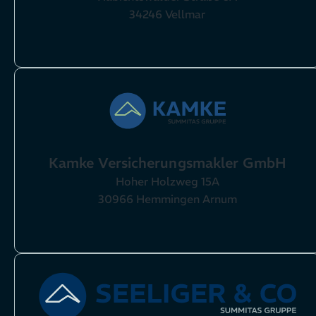
34246 Vellmar
Kamke Versicherungsmakler GmbH
Hoher Holzweg 15A
30966 Hemmingen Arnum