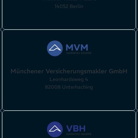
14052 Berlin
Münchener Versicherungsmakler GmbH
Leonhardsweg 4
82008 Unterhaching