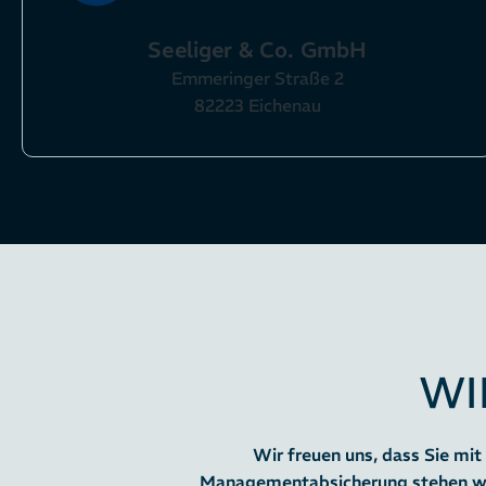
Seeliger & Co. GmbH
Emmeringer Straße 2
82223 Eichenau
WI
Wir freuen uns, dass Sie mit
Managementabsicherung stehen wir I