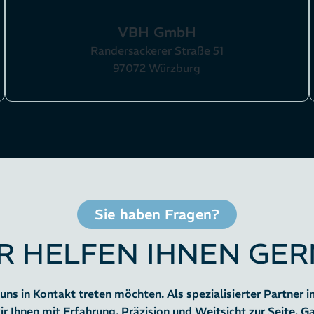
VBH GmbH
Randersackerer Straße 51
97072 Würzburg
Sie haben Fragen?
R HELFEN IHNEN GER
 uns in Kontakt treten möchten. Als spezialisierter Partner i
hnen mit Erfahrung, Präzision und Weitsicht zur Seite. Ga