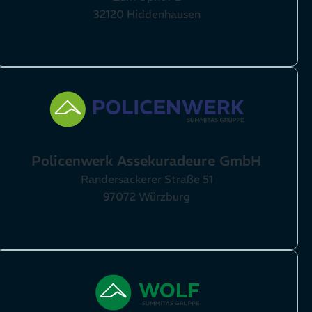
32120 Hiddenhausen
Policenwerk Assekuradeure GmbH
Randersackerer Straße 51
97072 Würzburg