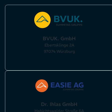
BVUK. GmbH
Ebertsklinge 2A
97074 Würzburg
Dr. Ihlas GmbH
Habichtswalder Straße 6A