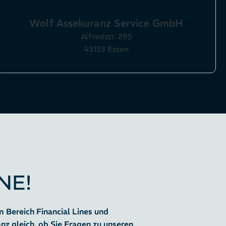
Wolf Assekuranz Service GmbH
Alfredstr. 295
45133 Essen
NE!
m Bereich Financial Lines und
nz gleich, ob Sie Fragen zu unseren