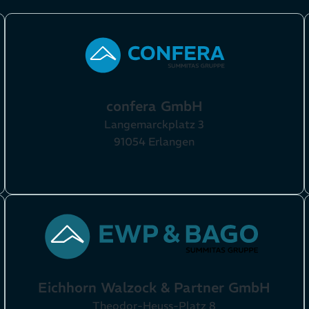
confera GmbH
Langemarckplatz 3
91054 Erlangen
Eichhorn Walzock & Partner GmbH
Theodor-Heuss-Platz 8