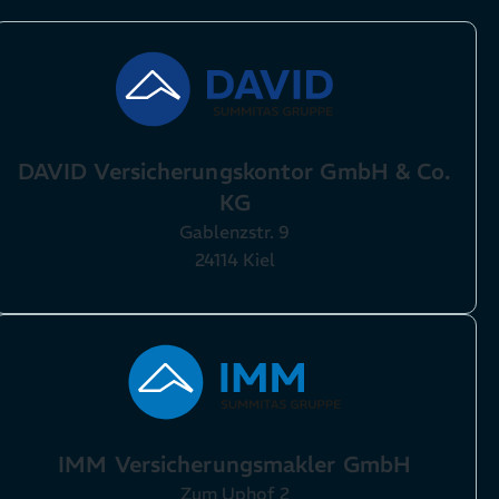
DAVID Versicherungskontor GmbH & Co.
KG
Gablenzstr. 9
24114 Kiel
IMM Versicherungsmakler GmbH
Zum Uphof 2